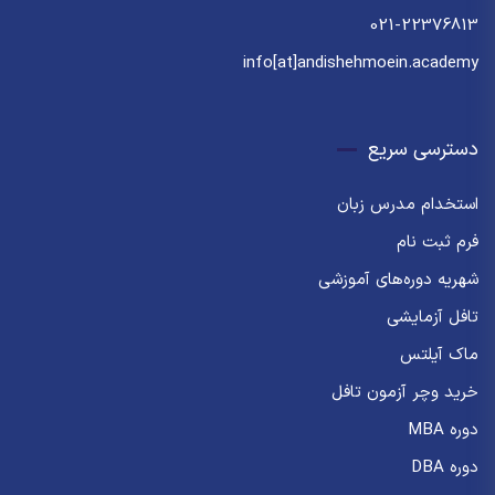
021-22376813
info[at]andishehmoein.academy
دسترسی سریع
استخدام مدرس زبان
فرم ثبت نام
شهریه دوره‌های آموزشی
تافل آزمایشی
ماک آیلتس
خرید وچر آزمون تافل
دوره MBA
دوره DBA