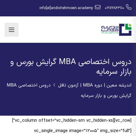
info[at]andishehmoein.academy
02172863110
دروس اختصاصی MBA گرایش بورس و
بازار سرمایه
اندیشه معین | دوره MBA | آزمون تافل
دروس اختصاصی MBA
گرایش بورس و بازار سرمایه
[vc_row][vc_column offset=”vc_hidden-sm vc_hidden-xs”]
[vc_single_image image=”12005″ img_size=”full”