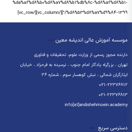
%da%af%d8%b0%d8%a7%d8%b1%db%8c-%d8%af%d8%b1-
%d8%b3%d8%a7%d9%84-1399/”][/vc_column][/vc_row]
موسسه آموزش عالی اندیشه معین
دارنده مجوز رسمی از وزارت علوم، تحقیقات و فناوری
تهران ، بزرگراه یادگار امام جنوب ، نرسیده به فرحزاد ، خیابان
ایثارگران شمالی ، نبش کوهسار سوم ، شماره 36
021-22376812
021-22376813
info[at]andishehmoein.academy
دسترسی سریع