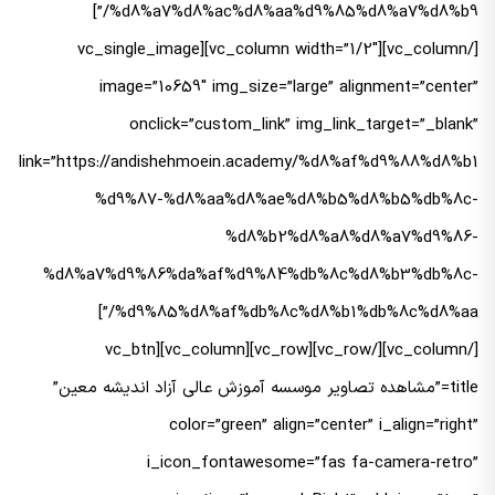
%d8%a7%d8%ac%d8%aa%d9%85%d8%a7%d8%b9/”]
[/vc_column][vc_column width=”1/2″][vc_single_image
image=”10659″ img_size=”large” alignment=”center”
onclick=”custom_link” img_link_target=”_blank”
link=”https://andishehmoein.academy/%d8%af%d9%88%d8%b1
%d9%87-%d8%aa%d8%ae%d8%b5%d8%b5%db%8c-
%d8%b2%d8%a8%d8%a7%d9%86-
%d8%a7%d9%86%da%af%d9%84%db%8c%d8%b3%db%8c-
%d9%85%d8%af%db%8c%d8%b1%db%8c%d8%aa/”]
[/vc_column][/vc_row][vc_row][vc_column][vc_btn
title=”مشاهده تصاویر موسسه آموزش عالی آزاد اندیشه معین”
color=”green” align=”center” i_align=”right”
i_icon_fontawesome=”fas fa-camera-retro”