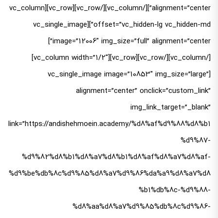
alignment=”center”][/vc_column][/vc_row][vc_row][vc_column
offset=”vc_hidden-lg vc_hidden-md”][vc_single_image
image=”12006″ img_size=”full” alignment=”center”]
[/vc_column][/vc_row][vc_row][vc_column width=”1/2″]
[vc_single_image image=”10853″ img_size=”large”
alignment=”center” onclick=”custom_link”
img_link_target=”_blank”
link=”https://andishehmoein.academy/%d8%af%d9%88%d8%b1
%d9%87-
%d9%82%d8%b1%d8%a7%d8%b1%d8%af%d8%a7%d8%af-
%d9%be%db%8c%d9%85%d8%a7%d9%86%da%a9%d8%a7%d8
%b1%db%8c-%d9%88-
%d8%aa%d8%a7%d9%85%db%8c%d9%86-