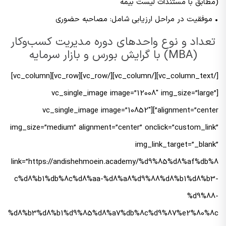
(مطابق با مستندات لیست بیمه
• موفقیت در مراحل ارزیابی شامل: مصاحبه حضوری
تعداد و نوع واحدهای دوره مدیریت کسب‌وکار
(MBA) با گرایش بورس و بازار سرمایه
[/vc_column_text][/vc_column][/vc_row][vc_row][vc_column]
[vc_single_image image=”12008″ img_size=”large”
alignment=”center”][vc_single_image image=”10852″
img_size=”medium” alignment=”center” onclick=”custom_link”
img_link_target=”_blank”
link=”https://andishehmoein.academy/%d9%85%d8%af%db%8
c%d8%b1%db%8c%d8%aa-%d8%a8%d9%88%d8%b1%d8%b3-
%d9%88-
%d8%b3%d8%b1%d9%85%d8%a7%db%8c%d9%87%e2%80%8c