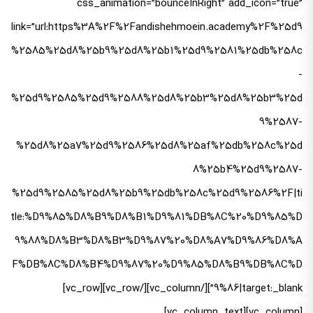
css_animation=”bounceInRight” add_icon=”true”
link=”url:https%3A%2F%2Fandishehmoein.academy%2F%25d9
%2585%25d8%25b9%25d8%25b1%25d9%2581%25db%258c
-
%25d9%2585%25d9%2588%25d8%25b3%25d8%25b3%25d
9%2587-
%25d8%25a7%25d9%2586%25d8%25af%25db%258c%25d
8%25b4%25d9%2587-
%25d9%2585%25d8%25b9%25db%258c%25d9%2586%2F|ti
tle:%D9%85%D8%B9%D8%B1%D9%81%DB%8C%20%D9%85%D
9%88%D8%B3%D8%B3%D9%87%20%D8%A7%D9%86%D8%A
F%DB%8C%D8%B4%D9%87%20%D9%85%D8%B9%DB%8C%D
9%86|target:_blank”][/vc_column][/vc_row][vc_row]
[vc_column][vc_column_text]