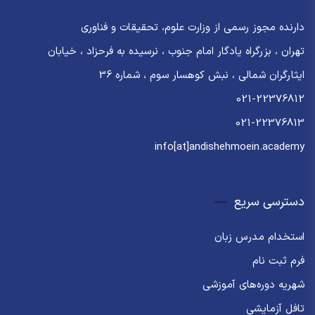
دارنده مجوز رسمی از وزارت علوم، تحقیقات و فناوری
تهران ، بزرگراه یادگار امام جنوب ، نرسیده به فرحزاد ، خیابان
ایثارگران شمالی ، نبش کوهسار سوم ، شماره 36
021-22376812
021-22376813
info[at]andishehmoein.academy
دسترسی سریع
استخدام مدرس زبان
فرم ثبت نام
شهریه دوره‌های آموزشی
تافل آزمایشی