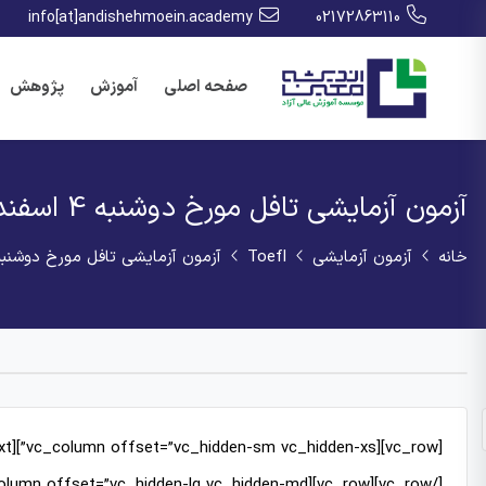
info[at]andishehmoein.academy
02172863110
صفحه اصلی
آموزش
پژوهش
آزمون آزمایشی تافل مورخ دوشنبه 4 اسفند 1399
خانه
آزمون آزمایشی
Toefl
آزمون آزمایشی تافل مورخ دوشنبه 4 اسفند 99