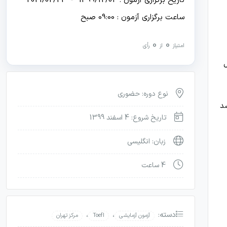
تاریخ برگزاری آزمون : 1399/12/04 - 2021/02/22
ساعت برگزاری آزمون : 09:00 صبح
0
0
امتیاز
از
رأی
نوع دوره: حضوری
شد
تاریخ شروع: 4 اسفند 1399
زبان: انگلیسی
4 ساعت
دسته:
،
،
آزمون آزمایشی
Toefl
مرکز تهران