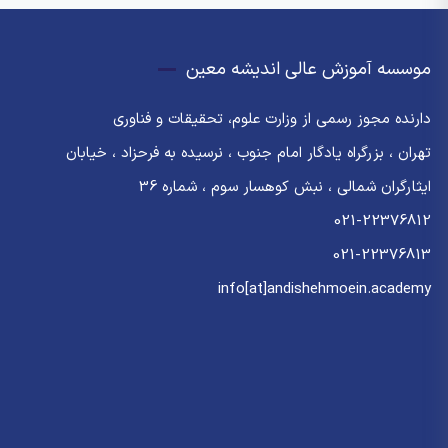
موسسه آموزش عالی اندیشه معین
دارنده مجوز رسمی از وزارت علوم، تحقیقات و فناوری
تهران ، بزرگراه یادگار امام جنوب ، نرسیده به فرحزاد ، خیابان
ایثارگران شمالی ، نبش کوهسار سوم ، شماره 36
021-22376812
021-22376813
info[at]andishehmoein.academy