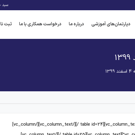
سبد خ
دپارتمان‌های آموزشی
درباره ما
درخواست همکاری با ما
ثبت نا
13
[vc_row][vc_column offset=”vc_hidden-sm vc_hidden-xs”][vc_column_text][table id=24 /][/vc_column_text][/vc_column]
[/vc_row][vc_row][vc_column offset=”vc_hidden-lg vc_hidden-md”][vc_column_text][table id=25 /][/vc_column_text]