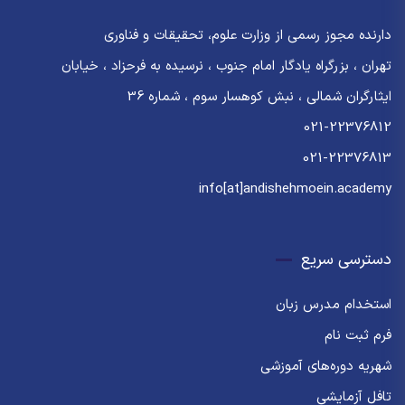
دارنده مجوز رسمی از وزارت علوم، تحقیقات و فناوری
تهران ، بزرگراه یادگار امام جنوب ، نرسیده به فرحزاد ، خیابان
ایثارگران شمالی ، نبش کوهسار سوم ، شماره 36
021-22376812
021-22376813
info[at]andishehmoein.academy
دسترسی سریع
استخدام مدرس زبان
فرم ثبت نام
شهریه دوره‌های آموزشی
تافل آزمایشی