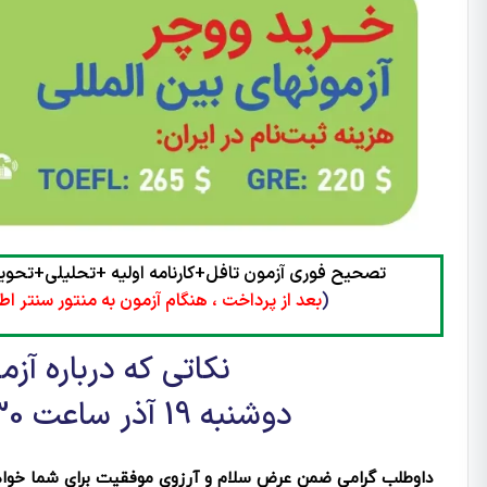
تصحیح فوری آزمون تافل+کارنامه اولیه +تحلیلی+تحویل 24 الی 48سا
(
بعد از پرداخت ، هنگام آزمون به منتور سنتر اط
نکاتی که درباره آز
دوشنبه 19 آذر ساعت 11:30 صبح که باید توجه کنید:
داوطلب گرامی ضمن عرض سلام و آرزوی موفقیت برای شما خواهش