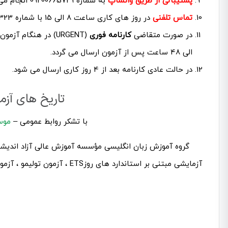
پشتیبانی از طریق واتساپ
به شماره 09200665729 انجام می شود.
تماس تلفنی
در روز های کاری ساعت 8 الی 15 با شماره 02172863323.
در صورت متقاضی
کارنامه فوری
الی 48 ساعت پس از آزمون ارسال می گردد.
در حالت عادی کارنامه بعد از 4 روز کاری ارسال می شود.
تاریخ های آز
با تشکر روابط عمومی –
موس
گروه آموزش زبان انگلیسی مؤسسه آموزش عالی آزاد اندیشه م
آزمایشی مبتنی بر استاندارد های روزETS ، آزمون تولیمو ، آزمون GRE و دیگر آزمون های بین المللی زبان انگلیسی اختصاص داده است.