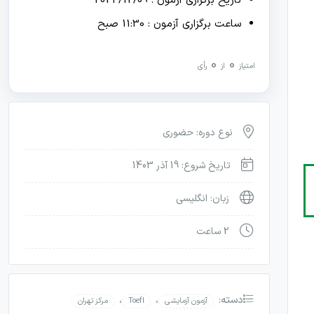
تاریخ برگزاری آزمون : 2024/12/09
ساعت برگزاری آزمون : 11:30 صبح
0
0
امتیاز
از
رأی
نوع دوره: حضوری
تاریخ شروع: 19 آذر 1403
زبان: انگلیسی
2 ساعت
دسته:
،
،
آزمون آزمایشی
Toefl
مرکز تهران