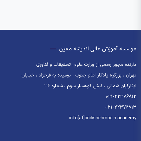
موسسه آموزش عالی اندیشه معین
دارنده مجوز رسمی از وزارت علوم، تحقیقات و فناوری
تهران ، بزرگراه یادگار امام جنوب ، نرسیده به فرحزاد ، خیابان
ایثارگران شمالی ، نبش کوهسار سوم ، شماره 36
021-22376812
021-22376813
info[at]andishehmoein.academy