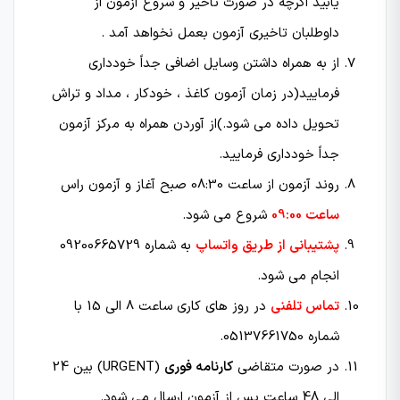
یابید اگرچه در صورت تاخیر و شروع آزمون از
داوطلبان تاخیری آزمون بعمل نخواهد آمد .
از به همراه داشتن وسایل اضافی جداً خودداری
فرمایید(در زمان آزمون کاغذ ، خودکار ، مداد و تراش
تحویل داده می شود.)از آوردن همراه به مركز آزمون
جداً خودداری فرمایید.
روند آزمون از ساعت 08:30 صبح آغاز و آزمون راس
ساعت 09:00
شروع می شود.
پشتیبانی از طریق واتساپ
به شماره 09200665729
انجام می شود.
تماس تلفنی
در روز های کاری ساعت 8 الی 15 با
شماره 05137661750.
در صورت متقاضی
کارنامه فوری
(URGENT) بین 24
الی 48 ساعت پس از آزمون ارسال می شود.