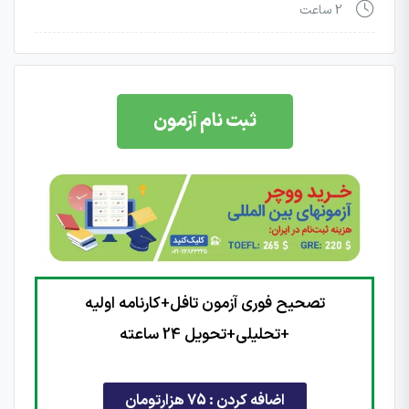
2 ساعت
ثبت نام آزمون
تصحیح فوری آزمون تافل+کارنامه اولیه
+تحلیلی+تحویل 24 ساعته
اضافه کردن : 75 هزارتومان