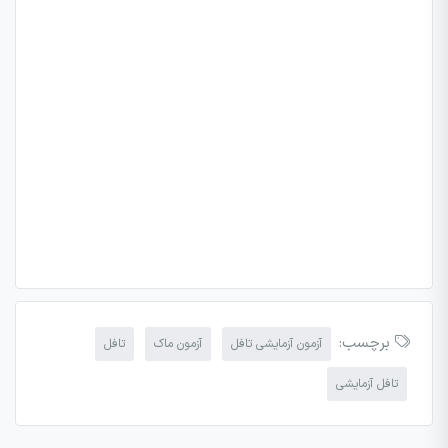
برچسب:
آزمون آزمایشی تافل
آزمون ماک
تافل
تافل آزمایشی