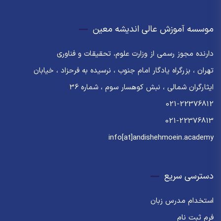
موسسه آموزش عالی اندیشه معین
دارنده مجوز رسمی از وزارت علوم، تحقیقات و فناوری
تهران ، بزرگراه یادگار امام جنوب ، نرسیده به فرحزاد ، خیابان
ایثارگران شمالی ، نبش کوهسار سوم ، شماره 36
021-22376812
021-22376813
info[at]andishehmoein.academy
دسترسی سریع
استخدام مدرس زبان
فرم ثبت نام