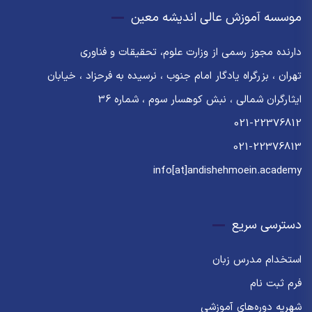
موسسه آموزش عالی اندیشه معین
دارنده مجوز رسمی از وزارت علوم، تحقیقات و فناوری
تهران ، بزرگراه یادگار امام جنوب ، نرسیده به فرحزاد ، خیابان
ایثارگران شمالی ، نبش کوهسار سوم ، شماره 36
021-22376812
021-22376813
info[at]andishehmoein.academy
دسترسی سریع
استخدام مدرس زبان
فرم ثبت نام
شهریه دوره‌های آموزشی