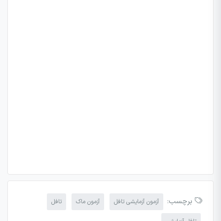
برچسب:
آزمون آزمایشی تافل
آزمون ماک
تافل