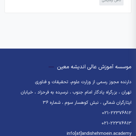
تافل آزمایشی
موسسه آموزش عالی اندیشه معین
دارنده مجوز رسمی از وزارت علوم، تحقیقات و فناوری
تهران ، بزرگراه یادگار امام جنوب ، نرسیده به فرحزاد ، خیابان
ایثارگران شمالی ، نبش کوهسار سوم ، شماره 36
021-22376812
021-22376813
info[at]andishehmoein.academy