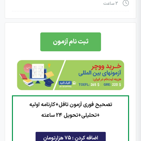
2 ساعت
ثبت نام آزمون
تصحیح فوری آزمون تافل+کارنامه اولیه
+تحلیلی+تحویل 24 ساعته
اضافه کردن : 75 هزارتومان