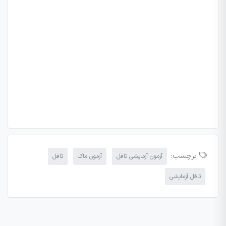
برچسب:
آزمون آزمایشی تافل
آزمون ماک
تافل
تافل آزمایشی