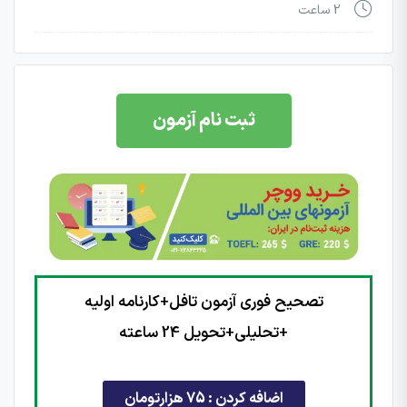
2 ساعت
ثبت نام آزمون
تصحیح فوری آزمون تافل+کارنامه اولیه
+تحلیلی+تحویل 24 ساعته
اضافه کردن : 75 هزارتومان