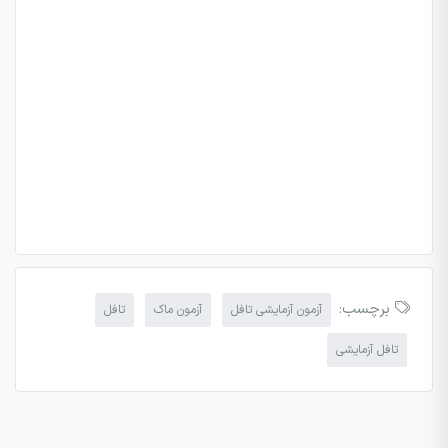
برچسب:
آزمون آزمایشی تافل
آزمون ماک
تافل
تافل آزمایشی