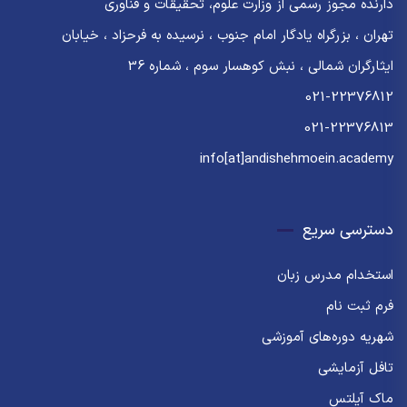
دارنده مجوز رسمی از وزارت علوم، تحقیقات و فناوری
تهران ، بزرگراه یادگار امام جنوب ، نرسیده به فرحزاد ، خیابان
ایثارگران شمالی ، نبش کوهسار سوم ، شماره 36
021-22376812
021-22376813
info[at]andishehmoein.academy
دسترسی سریع
استخدام مدرس زبان
فرم ثبت نام
شهریه دوره‌های آموزشی
تافل آزمایشی
ماک آیلتس