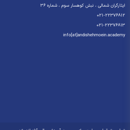
ایثارگران شمالی ، نبش کوهسار سوم ، شماره 36
021-22376812
021-22376813
info[at]andishehmoein.academy