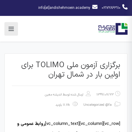
info[at]andishehmoein.academy
02172863110
برگزاری آزمون ملی TOLIMO برای
اولین بار در شمال تهران
1399/07/23
ارسال شده توسط
اندیشه معین
Uncategorized @fa
11.7k بازدید
[vc_row][vc_column][vc_column_text]
روابط عمومی و