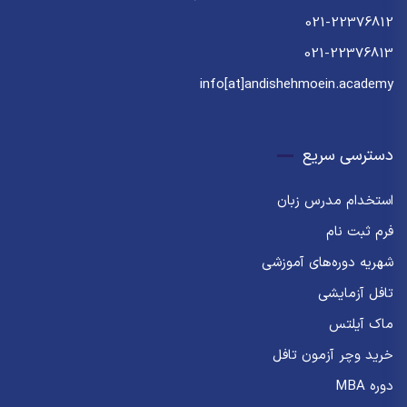
021-22376812
021-22376813
info[at]andishehmoein.academy
دسترسی سریع
استخدام مدرس زبان
فرم ثبت نام
شهریه دوره‌های آموزشی
تافل آزمایشی
ماک آیلتس
خرید وچر آزمون تافل
دوره MBA