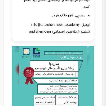
ثبت‌نام می‌توانند از لینک‌های داخلی زیر اقدام
کنند:
مشاوره: 02172863221
ایمیل: info@andishehmoein.academy
شناسه شبکه‌های اجتماعی: andishemoein