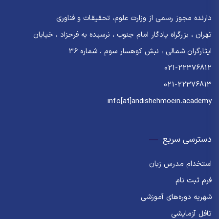
دارنده مجوز رسمی از وزارت علوم، تحقیقات و فناوری
تهران ، بزرگراه یادگار امام جنوب ، نرسیده به فرحزاد ، خیابان
ایثارگران شمالی ، نبش کوهسار سوم ، شماره 36
021-22376812
021-22376813
info[at]andishehmoein.academy
دسترسی سریع
استخدام مدرس زبان
فرم ثبت نام
شهریه دوره‌های آموزشی
تافل آزمایشی