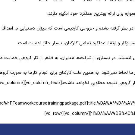
واره برای ارائه بهترین عملکرد خود انگیزه دارند.
ؤثر در نظر گرفته نشده و خروجی کارتیمی است که میزان دستیابی به اهداف
وکار و ارتقاء عملکرد تمامی کارکنان، بسیار حائز اهمیت است.
ل نیستند. در بسیاری از شرکت‌ها مدیران، به ظاهر از کار گروهی حمایت می
ا لحاظ نمی‌شود. به همین علت کارکنان برای انجام کارها به صورت گروهی ان
wnload%2FTeamworkcoursetrainingpackage.pdf|title:%DA%A
%D8%AA%DB%8C%D9%85%2