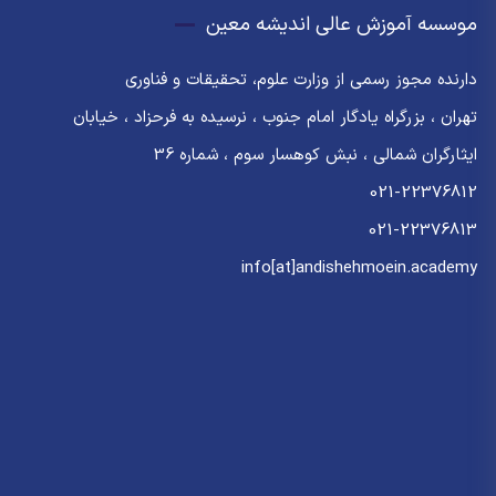
موسسه آموزش عالی اندیشه معین
دارنده مجوز رسمی از وزارت علوم، تحقیقات و فناوری
تهران ، بزرگراه یادگار امام جنوب ، نرسیده به فرحزاد ، خیابان
ایثارگران شمالی ، نبش کوهسار سوم ، شماره 36
021-22376812
021-22376813
info[at]andishehmoein.academy