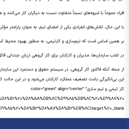
افراد عموماً با شیوه‌های نسبتاً متفاوت نسبت به دیگران کار می‌کنند و هم
با این حال، تلاش‌های انفرادی یکی از اعضای تیم، به عنوان پارامتر م
بر همین اساس است که تیم‌سازی و کارتیمی، به منظور بهبود محیط کسب‌
در اغلب سازمان‌ها، مدیران و کارکنان برای کار گروهی ارزش چندانی قائ
از جمله آنکه فاکتور کار گروهی، در سیستم حقوق و دستمزد این سازمان‌ه
کار تیمی و تیم سازی” color=”green” align=”center”
9%D8%A7%D8%B1%20%D8%AA%DB%8C%D9%85%DB%8C%20%D9%88%20
0%D8%B3%D8%A7%D8%B2%DB%8C|target:%20_blank|”][/vc_column][/vc_row]