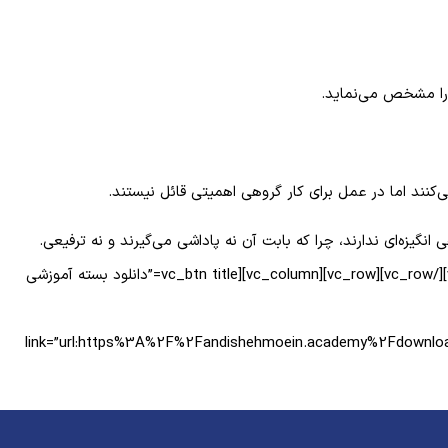
 را مشخص می‌نماید.
‌کنند اما در عمل برای کار گروهی اهمیتی قائل نیستند.
گیزه‌ای ندارند، چرا که بابت آن نه پاداشی می‌گیرند و نه ترفیعی.
این بی‌انگیزگی باعث تضعیف عملکرد کارکنان می‌شود و در این حالت کار گروهی نتیجه مطلوبی نخواهد داشت.[/vc_column_text][/vc_column][/vc_row][vc_row][vc_column][vc_btn title=”دانلود بسته آموزشی
link=”url:https%3A%2F%2Fandishehmoein.academy%2Fdo