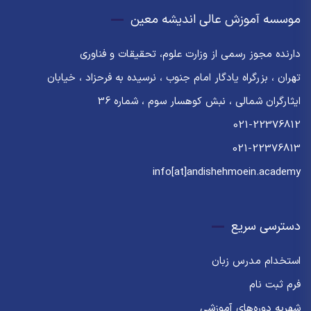
موسسه آموزش عالی اندیشه معین
دارنده مجوز رسمی از وزارت علوم، تحقیقات و فناوری
تهران ، بزرگراه یادگار امام جنوب ، نرسیده به فرحزاد ، خیابان
ایثارگران شمالی ، نبش کوهسار سوم ، شماره 36
021-22376812
021-22376813
info[at]andishehmoein.academy
دسترسی سریع
استخدام مدرس زبان
فرم ثبت نام
شهریه دوره‌های آموزشی