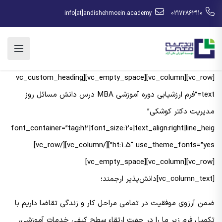
info[at]andishehmoein.academy
02172863110
[vc_row][vc_column][vc_empty_space][vc_custom_heading
text=”فرم ارزشیابی دوره آموزشی MBA درس دانش مسائل روز
مدیریت دکتر کوشکی”
font_container=”tag:h2|font_size:20|text_align:right|line_heig
ht:1.5″ use_theme_fonts=”yes”][/vc_column][/vc_row]
[vc_row][vc_column][vc_empty_space]
[vc_column_text]دانش‌پذیر ارجمند؛
ضمن آرزوی موفقیت در تمامی مراحل کار و زندگی تقاضا داریم با
تکمیل فرم زیر ما را در جهت ارتقاء سطح کیفی خدمات آموزشی،