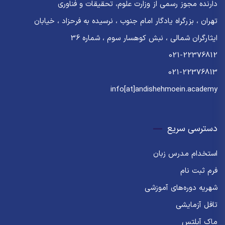
دارنده مجوز رسمی از وزارت علوم، تحقیقات و فناوری
تهران ، بزرگراه یادگار امام جنوب ، نرسیده به فرحزاد ، خیابان
ایثارگران شمالی ، نبش کوهسار سوم ، شماره 36
021-22376812
021-22376813
info[at]andishehmoein.academy
دسترسی سریع
استخدام مدرس زبان
فرم ثبت نام
شهریه دوره‌های آموزشی
تافل آزمایشی
ماک آیلتس