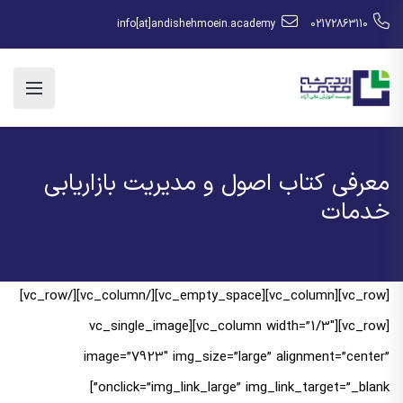
info[at]andishehmoein.academy
02172863110
معرفی کتاب اصول و مدیریت بازاریابی
خدمات
[vc_row][vc_column][vc_empty_space][/vc_column][/vc_row]
[vc_row][vc_column width=”1/3″][vc_single_image
image=”7923″ img_size=”large” alignment=”center”
onclick=”img_link_large” img_link_target=”_blank”]