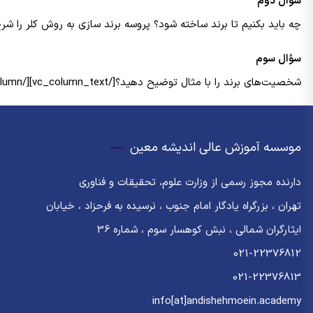
سؤال دوم
چه باید بکنیم تا برند ساخته شود؟ پروسه برند سازی به روش کلر را ش
سؤال سوم
شخصیت‌های برند را با مثال توضیح دهید؟[/vc_column_text][/vc_column][/vc_row]
موسسه آموزش عالی اندیشه معین
دارنده مجوز رسمی از وزارت علوم، تحقیقات و فناوری
تهران ، بزرگراه یادگار امام جنوب ، نرسیده به فرحزاد ، خیابان
ایثارگران شمالی ، نبش کوهسار سوم ، شماره 36
021-22376812
021-22376813
info[at]andishehmoein.academy