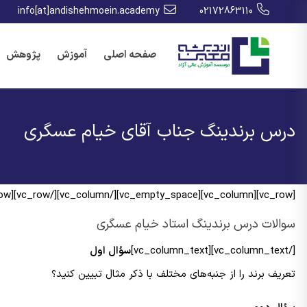
info[at]andishehmoein.academy
02172863110
صفحه اصلی
آموزش
پژوهش
درس برندینگ جناب آقای خیام عسگری
[vc_row][vc_column][vc_empty_space][/vc_column][/vc_row][vc_row][vc_column][vc_column_text]
سوالات درس برندینگ استاد خیام عسگری
[/vc_column_text][vc_column_text]
سؤال اول
تعریف برند را از جنبه‌های مختلف با ذکر مثال تبیین کنید؟