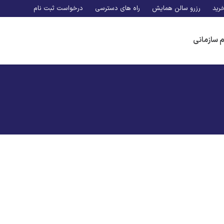
رید
رزرو سالن همایش
راه های دسترسی
درخواست ثبت نام
م سازمانی