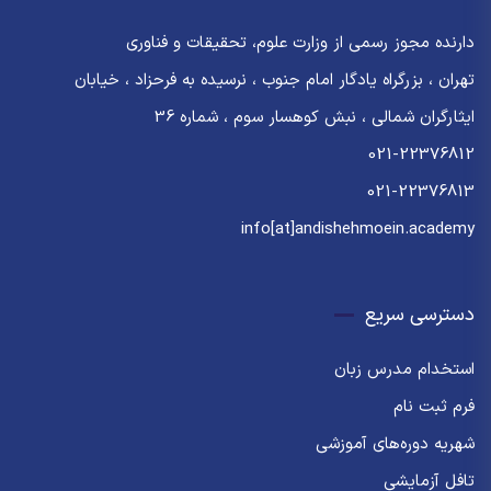
دارنده مجوز رسمی از وزارت علوم، تحقیقات و فناوری
تهران ، بزرگراه یادگار امام جنوب ، نرسیده به فرحزاد ، خیابان
ایثارگران شمالی ، نبش کوهسار سوم ، شماره 36
021-22376812
021-22376813
info[at]andishehmoein.academy
دسترسی سریع
استخدام مدرس زبان
فرم ثبت نام
شهریه دوره‌های آموزشی
تافل آزمایشی