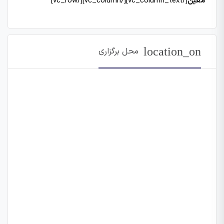
معین
[/vc_column_text][/vc_column][/vc_row]
location_on
محل برگزاری