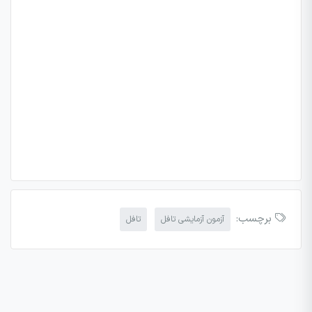
برچسب:
آزمون آزمایشی تافل
تافل