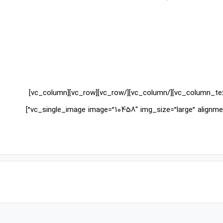
[/vc_column_text][/vc_column][/vc_row][vc_row][vc_column]
[vc_single_image image=”10458″ img_size=”large” alignment=”center” onclick=”img_link_large” img_link_target=”_blank”]