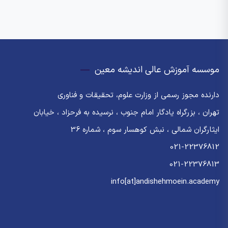
موسسه آموزش عالی اندیشه معین
دارنده مجوز رسمی از وزارت علوم، تحقیقات و فناوری
تهران ، بزرگراه یادگار امام جنوب ، نرسیده به فرحزاد ، خیابان
ایثارگران شمالی ، نبش کوهسار سوم ، شماره 36
021-22376812
021-22376813
info[at]andishehmoein.academy