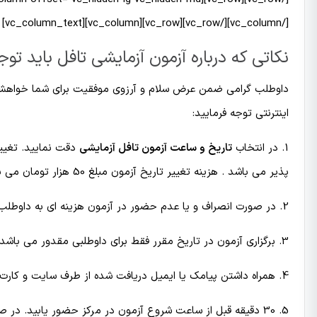
[/vc_column][/vc_row][vc_row][vc_column][vc_column_text]
نکاتی که درباره آزمون آزمایشی تافل باید توج
داوطلب گرامی ضمن عرض سلام و آرزوی موفقیت برای شما خواهشمند 
اینترنتی توجه فرمایید:
1. در انتخاب
تاریخ و ساعت آزمون تافل آزمایشی
دقت نمایید. تغییر 
پذیر می باشد . هزینه تغییر تاریخ آزمون مبلغ 50 هزار تومان می باشد .
2. در صورت انصراف و یا عدم حضور در آزمون هزینه ای به داوطلب مسترد نمی گردد.
3. برگزاری آزمون در تاریخ مقرر فقط برای داوطلبی مقدور می باشد که ثبت نام با نام وی انجام شده است.
4. همراه داشتن پیامک یا ایمیل دریافت شده از طرف سایت و کارت شناسایی معتبر در روز آزمون الزامیست.
5. 30 دقیقه قبل از ساعت شروع آزمون در مركز حضور یابید. در صورت تاخیر و شروع آزمون از داوطلبان تاخیری آزمون بعمل نخواهد آمد .