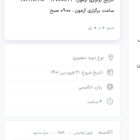
تاریخ برگزاری آزمون : 1401/01/21 - 2022/04/10
ساعت برگزاری آزمون : 09:00 صبح
0
0
امتیاز
از
رأی
نوع دوره: حضوری
ن
تاریخ شروع: 21 فروردین 1401
زبان: انگلیسی
4 ساعت
دسته:
،
،
آزمون آزمایشی
Toefl
مرکز مشهد