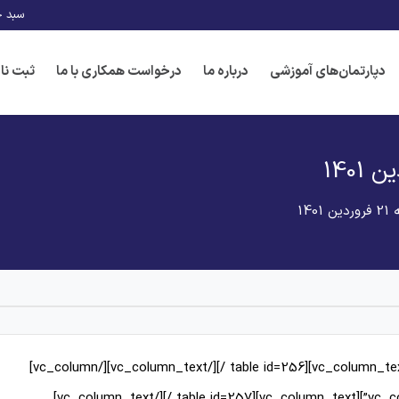
سبد خ
دپارتمان‌های آموزشی
درباره ما
درخواست همکاری با ما
ثبت نا
14
[vc_row][vc_column offset=”vc_hidden-sm vc_hidden-xs”][vc_column_text][table id=256 /][/vc_column_text][/vc_column]
[/vc_row][vc_row][vc_column offset=”vc_hidden-lg vc_hidden-md”][vc_column_text][table id=257 /][/vc_column_text]