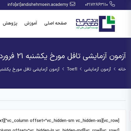
info[at]andishehmoein.academy
02172863110
صفحه اصلی
آموزش
پژوهش
آزمون آزمایشی تافل مورخ یکشنبه 21 فروردین 1401
خانه
آزمون آزمایشی
Toefl
آزمون آزمایشی تافل مورخ یکشنبه 21 فروردین 01