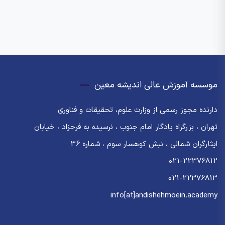
موسسه آموزش عالی اندیشه معین
دارنده مجوز رسمی از وزارت علوم، تحقیقات و فناوری
تهران ، بزرگراه یادگار امام جنوب ، نرسیده به فرحزاد ، خیابان
ایثارگران شمالی ، نبش کوهسار سوم ، شماره 36
021-22376812
021-22376813
info[at]andishehmoein.academy