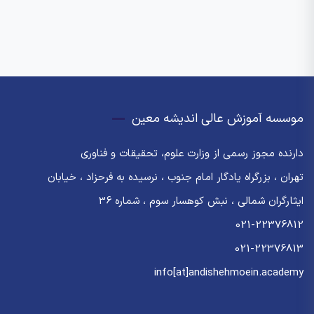
موسسه آموزش عالی اندیشه معین
دارنده مجوز رسمی از وزارت علوم، تحقیقات و فناوری
تهران ، بزرگراه یادگار امام جنوب ، نرسیده به فرحزاد ، خیابان
ایثارگران شمالی ، نبش کوهسار سوم ، شماره 36
021-22376812
021-22376813
info[at]andishehmoein.academy