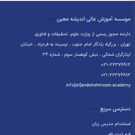
موسسه آموزش عالی اندیشه معین
دارنده مجوز رسمی از وزارت علوم، تحقیقات و فناوری
تهران ، بزرگراه یادگار امام جنوب ، نرسیده به فرحزاد ، خیابان
ایثارگران شمالی ، نبش کوهسار سوم ، شماره 36
021-22376812
021-22376813
info[at]andishehmoein.academy
دسترسی سریع
استخدام مدرس زبان
فرم ثبت نام