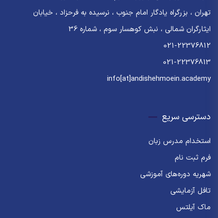
تهران ، بزرگراه یادگار امام جنوب ، نرسیده به فرحزاد ، خیابان
ایثارگران شمالی ، نبش کوهسار سوم ، شماره 36
021-22376812
021-22376813
info[at]andishehmoein.academy
دسترسی سریع
استخدام مدرس زبان
فرم ثبت نام
شهریه دوره‌های آموزشی
تافل آزمایشی
ماک آیلتس