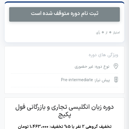
ثبت نام دوره متوقف شده است
0
0
امتیاز
از
رأی
ویژگی های دوره
نوع دوره: غیر حضوری
پیش نیاز: Pre-intermediate
دوره زبان انگلیسی تجاری و بازرگانی فول
پکیج
تخفیف گروهی 2 نفر با 5% تخفیف: 1،463،000 تومان