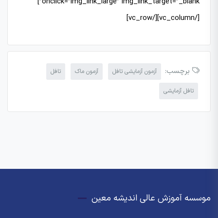
onclick=”img_link_large” img_link_target=”_blank”]
[/vc_column][/vc_row]
برچسب:
آزمون آزمایشی تافل
آزمون ماک
تافل
تافل آزمایشی
موسسه آموزش عالی اندیشه معین