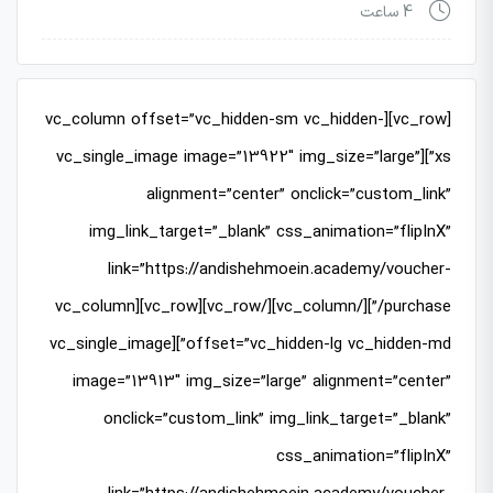
4 ساعت
[vc_row][vc_column offset=”vc_hidden-sm vc_hidden-
xs”][vc_single_image image=”13922″ img_size=”large”
alignment=”center” onclick=”custom_link”
img_link_target=”_blank” css_animation=”flipInX”
link=”https://andishehmoein.academy/voucher-
purchase/”][/vc_column][/vc_row][vc_row][vc_column
offset=”vc_hidden-lg vc_hidden-md”][vc_single_image
image=”13913″ img_size=”large” alignment=”center”
onclick=”custom_link” img_link_target=”_blank”
css_animation=”flipInX”