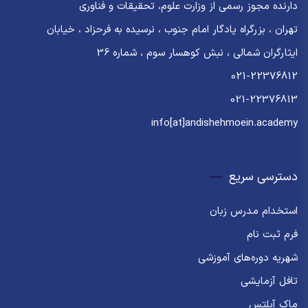
دارنده مجوز رسمی از وزارت علوم، تحقیقات و فناوری
تهران ، بزرگراه یادگار امام جنوب ، نرسیده به فرحزاد ، خیابان
ایثارگران شمالی ، نبش کوهسار سوم ، شماره 36
021-22376812
021-22376813
info[at]andishehmoein.academy
دسترسی سریع
استخدام مدرس زبان
فرم ثبت نام
شهریه دوره‌های آموزشی
تافل آزمایشی
ماک آیلتس