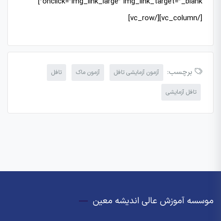
onclick=”img_link_large” img_link_target=”_blank”]
[/vc_column][/vc_row]
برچسب:
آزمون آزمایشی تافل
آزمون ماک
تافل
تافل آزمایشی
موسسه آموزش عالی اندیشه معین