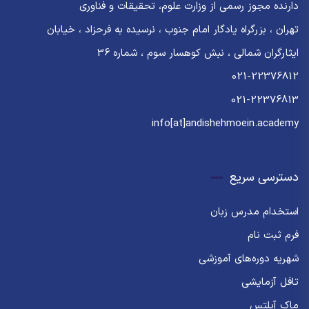
دارنده مجوز رسمی از وزارت علوم، تحقیقات و فناوری
تهران ، بزرگراه یادگار امام جنوب ، نرسیده به فرحزاد ، خیابان
ایثارگران شمالی ، نبش کوهسار سوم ، شماره 36
021-22376812
021-22376813
info[at]andishehmoein.academy
دسترسی سریع
استخدام مدرس زبان
فرم ثبت نام
شهریه دوره‌های آموزشی
تافل آزمایشی
ماک آیلتس