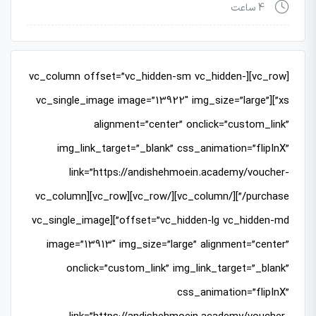
4 ساعت
[vc_row][vc_column offset=”vc_hidden-sm vc_hidden-
xs”][vc_single_image image=”13922″ img_size=”large”
alignment=”center” onclick=”custom_link”
img_link_target=”_blank” css_animation=”flipInX”
link=”https://andishehmoein.academy/voucher-
purchase/”][/vc_column][/vc_row][vc_row][vc_column
offset=”vc_hidden-lg vc_hidden-md”][vc_single_image
image=”13913″ img_size=”large” alignment=”center”
onclick=”custom_link” img_link_target=”_blank”
css_animation=”flipInX”