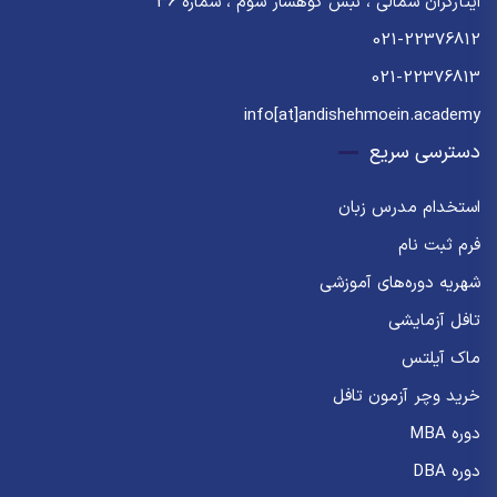
ایثارگران شمالی ، نبش کوهسار سوم ، شماره 36
021-22376812
021-22376813
info[at]andishehmoein.academy
دسترسی سریع
استخدام مدرس زبان
فرم ثبت نام
شهریه دوره‌های آموزشی
تافل آزمایشی
ماک آیلتس
خرید وچر آزمون تافل
دوره MBA
دوره DBA