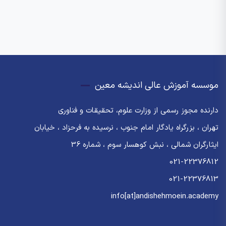
موسسه آموزش عالی اندیشه معین
دارنده مجوز رسمی از وزارت علوم، تحقیقات و فناوری
تهران ، بزرگراه یادگار امام جنوب ، نرسیده به فرحزاد ، خیابان
ایثارگران شمالی ، نبش کوهسار سوم ، شماره 36
021-22376812
021-22376813
info[at]andishehmoein.academy