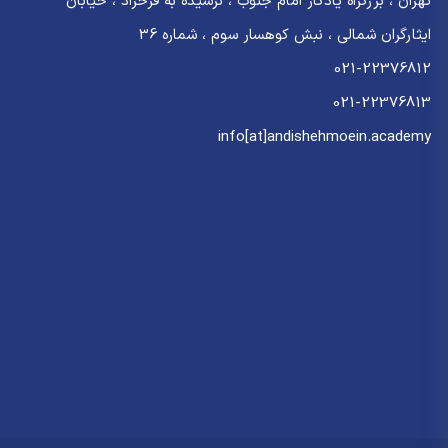
تهران ، بزرگراه یادگار امام جنوب ، نرسیده به فرحزاد ، خیابان
ایثارگران شمالی ، نبش کوهسار سوم ، شماره 36
021-22376812
021-22376813
info[at]andishehmoein.academy