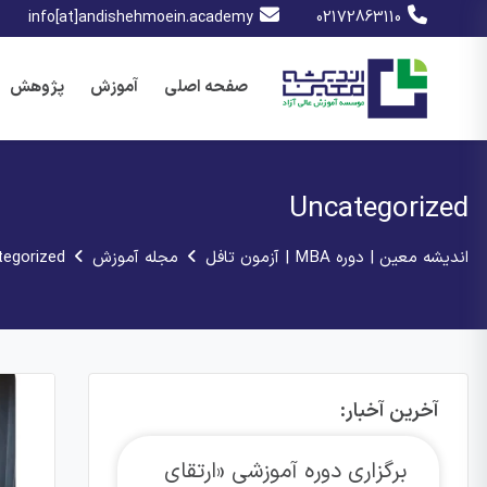
info[at]andishehmoein.academy
02172863110
صفحه اصلی
آموزش
پژوهش
Uncategorized
اندیشه معین | دوره MBA | آزمون تافل
مجله آموزش
tegorized
آخرین آخبار:
برگزاری دوره آموزشی «ارتقای