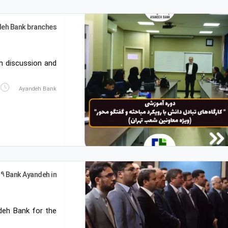
ndeh Bank branches
 discussion and…
Ayandeh Bank
9 Bank Ayandeh in…
eh Bank for the…