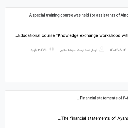
A special training course was held for assistants of Ai
Educational course “Knowledge exchange workshops with
1402/09/14
ارسال شده توسط
اندیشه معین
3.46k بازدید
Financial statements of 201
The financial statements of Ayand